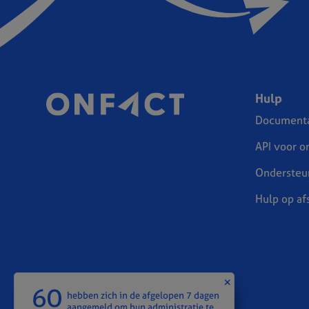
Hulp
Documenta
API voor o
Ondersteu
Hulp op af
60
hebben zich in de afgelopen 7 dagen
aangemeld om hun administratie te