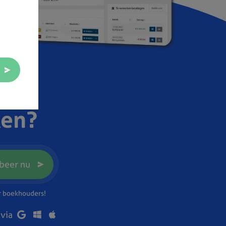
ken?
beer nu
or boekhouders!
 via