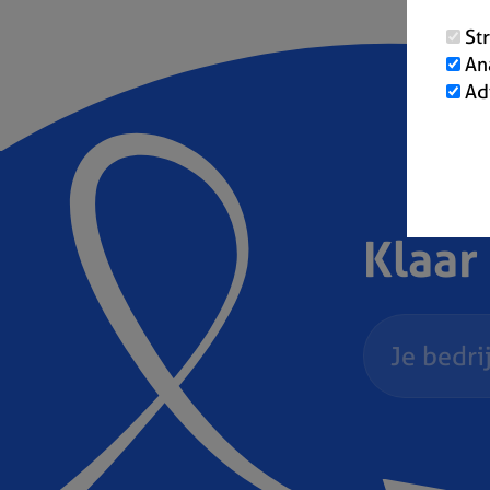
St
An
Ad
Klaar