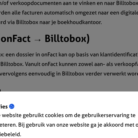
en/of verkoopdocumenten aan te vinken en naar Billtobox
den alle facturen automatisch omgezet naar een digitale
rd via Billtobox naar je boekhoudkantoor.
(onFact → Billtobox)
: een dossier in onFact kan op basis van klantidentificat
Billtobox. Vanuit onFact kunnen zowel aan- als verkoop
ervolgens eenvoudig in Billtobox verder verwerkt wor
ies
 website gebruikt cookies om de gebruikerservaring te
eteren. Bij gebruik van onze website ga je akkoord met 
iebeleid.