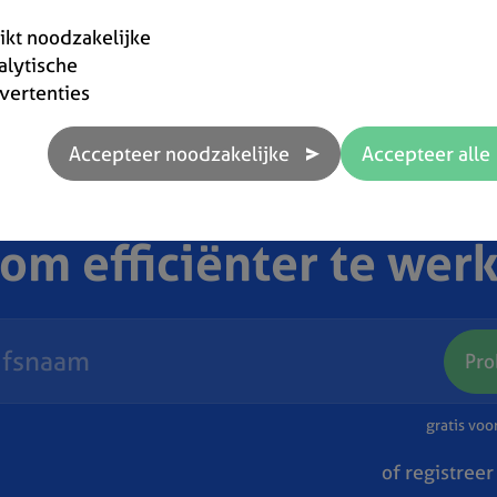
rikt noodzakelijke
alytische
vertenties
 om efficiënter te wer
Pro
gratis vo
of registreer