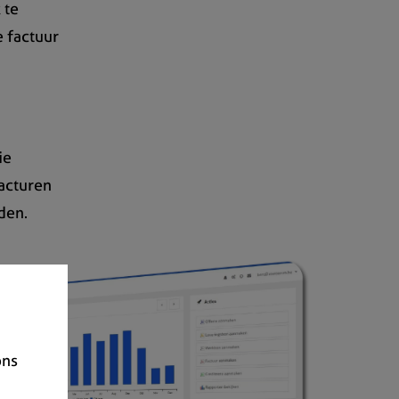
 te
 factuur
ie
facturen
den.
ons