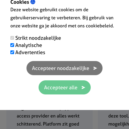
Cookies
Deze website gebruikt cookies om de
gebruikerservaring te verbeteren. Bij gebruik van
onze website ga je akkoord met ons cookiebeleid.
Strikt noodzakelijke
Analytische
9.075.872 aangemaakte
Advertenties
documenten
Google reviews
Ik gebruik onfact als peppol-
Ontzetten
access provider en alles werkt
deze tool
schitterend. Platform zit goed
mogelijkh