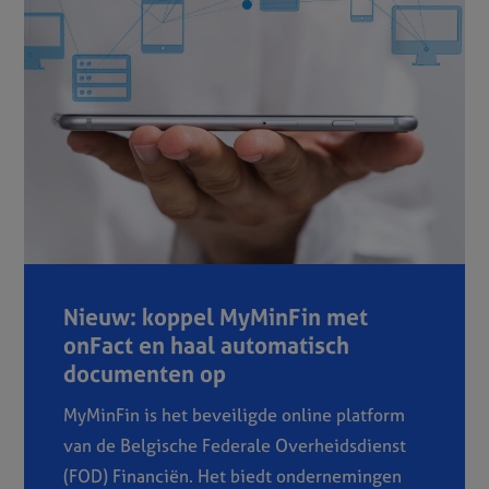
Nieuw: koppel MyMinFin met
onFact en haal automatisch
documenten op
MyMinFin is het beveiligde online platform
van de Belgische Federale Overheidsdienst
(FOD) Financiën. Het biedt ondernemingen