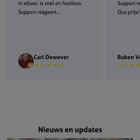
in elkaar, is snel en foutloos.
Support r
Support reageert...
Qua prijs/
Carl Dewever
Ruben V
★ ★ ★ ★ ★
★ ★ ★ 
Nieuws en updates