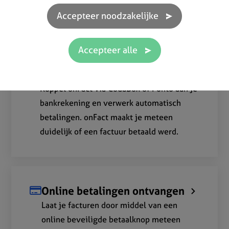
basispakket zoals bestelbonnen,
leveringsbonnen, stockbeheer en meer!
Koppel met bank
Koppel onFact via CodaBox of Ponto aan je
bankrekening en verwerk automatisch
betalingen. onFact maakt je meteen
duidelijk of een factuur betaald werd.
Online betalingen ontvangen
Laat je facturen door middel van een
online beveiligde betaalknop meteen