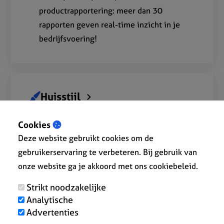
productrapportering: meer dan 30
rapporten geven real-time inzicht in je
bedrijfsvoering!
Huisstijl
Kies een template, plaats je logo op je
Cookies
documenten en pas de kleuren aan naar
Deze website gebruikt cookies om de
wens. Of programmeer zelf verder?
gebruikerservaring te verbeteren. Bij gebruik van
onze website ga je akkoord met ons cookiebeleid.
Strikt noodzakelijke
Modules
Analytische
Gratis uitbreidingsmodules voor het
Advertenties