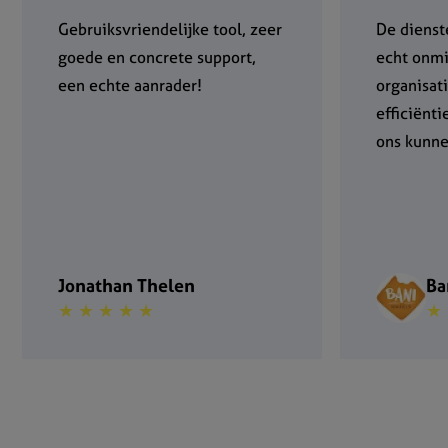
Gebruiksvriendelijke tool, zeer
De dienst
goede en concrete support,
echt onmi
een echte aanrader!
organisat
efficiënt
ons kunne
Jonathan Thelen
Ba
★ ★ ★ ★ ★
★ 