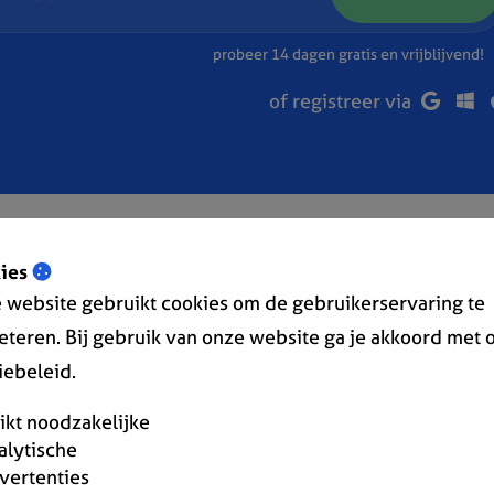
probeer 14 dagen gratis en vrijblijvend!
of registreer via
ies
 website gebruikt cookies om de gebruikerservaring te
eteren. Bij gebruik van onze website ga je akkoord met 
iebeleid.
« Terug naar overzicht
rikt noodzakelijke
alytische
vertenties