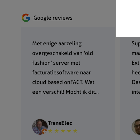
Google reviews
Met enige aarzeling
Sup
overgeschakeld van 'old
maa
fashion' server met
Ext
facturatiesoftware naar
hee
cloud based onFACT. Wat
Daa
een verschil! Mocht ik dit...
int
TransElec
★ ★ ★ ★ ★