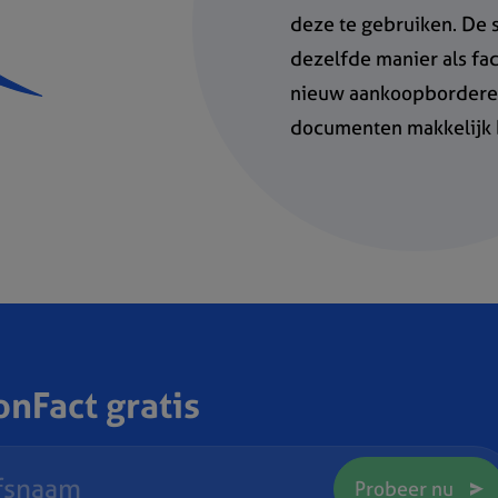
deze te gebruiken. De
dezelfde manier als fac
nieuw aankoopborderel 
documenten makkelijk 
nFact gratis
Probeer nu