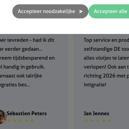
er tevreden - had ik dit
Top service en prod
r eerder gedaan...
zelfstandige DE to
reem tijdsbesparend en
alles vlotjes te late
l handig in gebruik.
verlopen! Ook aan 
rnaast ook talrijke
richting 2026 met 
egraties bes...
intigratie!
Sébastien Peters
Jan Jennes
★ ★ ★ ★ ★
★ ★ ★ ★ ★