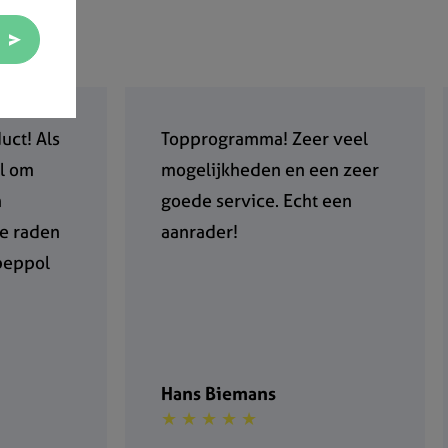
uct! Als
Topprogramma! Zeer veel
ol om
mogelijkheden en een zeer
n
goede service. Echt een
te raden
aanrader!
peppol
Hans Biemans
★ ★ ★ ★ ★