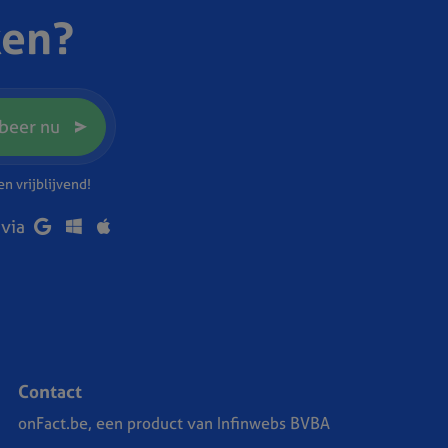
ken?
beer nu
n vrijblijvend!
 via
Contact
onFact.be, een product van Infinwebs BVBA