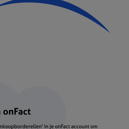
 onFact
nkoopborderellen' in je onFact account om