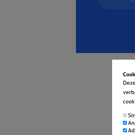
Cook
Deze
verb
cook
St
An
Ad