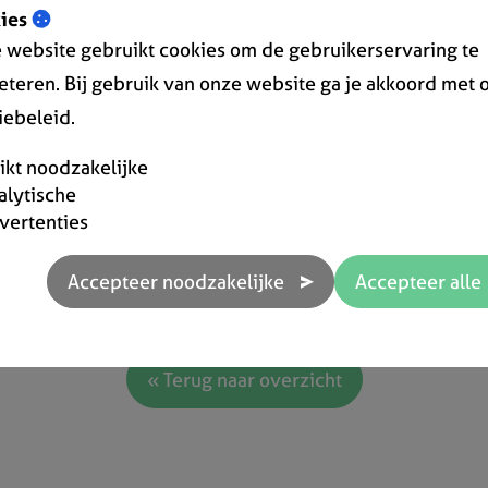
ies
probeer 14 dagen gratis en vrijblijvend!
 website gebruikt cookies om de gebruikerservaring te
eteren. Bij gebruik van onze website ga je akkoord met 
of registreer via
iebeleid.
rikt noodzakelijke
alytische
vertenties
« Terug naar overzicht