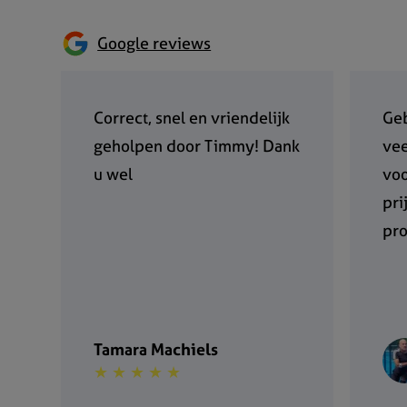
Google reviews
Correct, snel en vriendelijk
Geb
geholpen door Timmy! Dank
vee
u wel
voo
pri
pr
Tamara Machiels
★ ★ ★ ★ ★