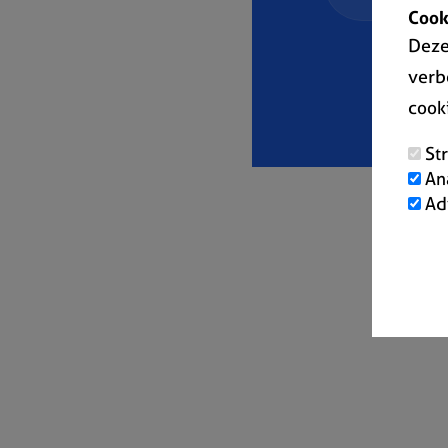
Cook
Deze
verb
cook
St
An
Ad