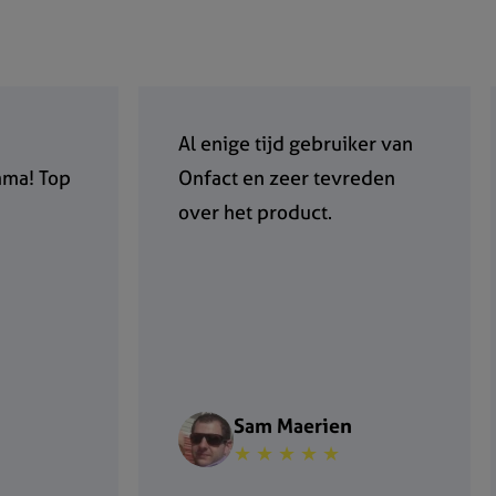
Al enige tijd gebruiker van
mma! Top
Onfact en zeer tevreden
over het product.
Sam Maerien
★ ★ ★ ★ ★