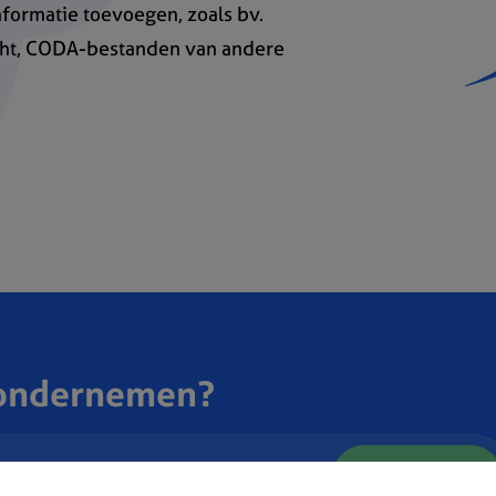
nformatie toevoegen, zoals bv.
cht, CODA-bestanden van andere
 ondernemen?
Probeer nu