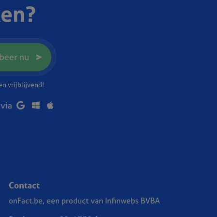
ken?
beer nu
n vrijblijvend!
 via
Contact
onFact.be, een product van Infinwebs BVBA