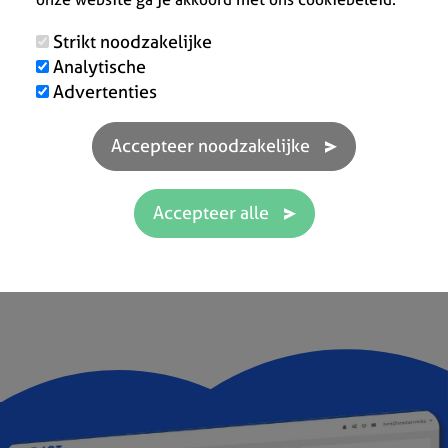
Strikt noodzakelijke
Analytische
Peter Vleugels
Sé
Advertenties
★ ★ ★ ★ ★
★ 