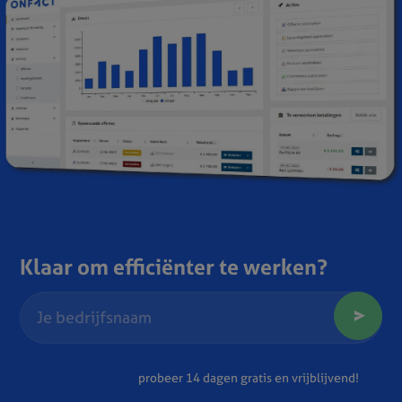
Klaar om efficiënter te werken?
probeer 14 dagen gratis en vrijblijvend!