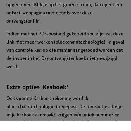
opgenomen. Klik je op het groene icoon, dan opent een
onFact-webpagina met details over deze
ontvangstenlijn.
Indien met het PDF-bestand geknoeid zou zijn, zal deze
link niet meer werken (blockchaintechnologie). In geval
van controle kan op die manier aangetoond worden dat
de invoer in het Dagontvangstenboek niet gewijzigd
werd.
Extra opties 'Kasboek'
Ook voor de Kasboek-rekening werd de
blockchaintechnologie toegepast. De transacties die je
in je kasboek aanmaakt, krijgen een uniek nummer en
worden digitaal versleuteld op dezelfde manier als het
Dagontvangstenboek (zie groene knop 'Ondertekend').