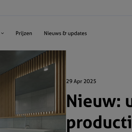
n
Prijzen
Nieuws & updates
29 Apr 2025
Nieuw: 
product