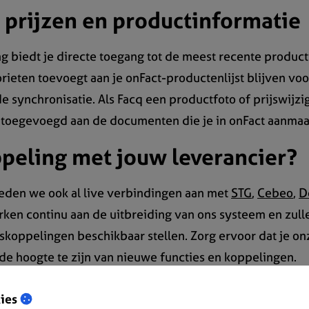
e prijzen en productinformatie
g biedt je directe toegang tot de meest recente product
orieten toevoegt aan je onFact-productenlijst blijven v
e synchronisatie. Als Facq een productfoto of prijswijzig
 toegevoegd aan de documenten die je in onFact aanmaa
peling met jouw leverancier?
eden we ook al live verbindingen aan met
STG
,
Cebeo
,
D
rken continu aan de uitbreiding van ons systeem en zull
skoppelingen beschikbaar stellen. Zorg ervoor dat je on
de hoogte te zijn van nieuwe functies en koppelingen.
iding hoe je de koppeling opzet
ies