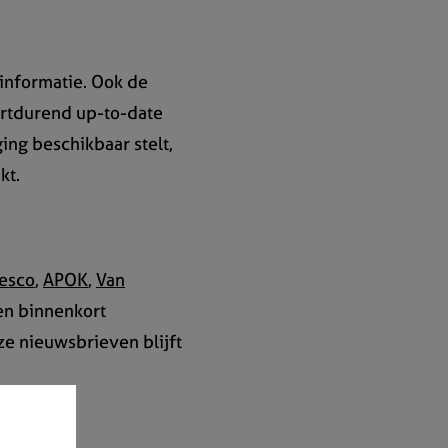
informatie. Ook de
oortdurend up-to-date
ing beschikbaar stelt,
kt.
esco
,
APOK
,
Van
en binnenkort
ze nieuwsbrieven blijft