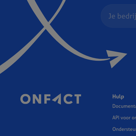
Hulp
Documenta
API voor o
Ondersteu