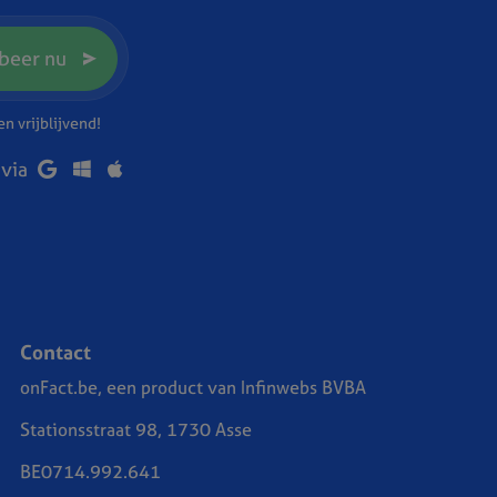
beer nu
n vrijblijvend!
 via
Contact
onFact.be, een product van Infinwebs BVBA
Stationsstraat 98, 1730 Asse
BE0714.992.641