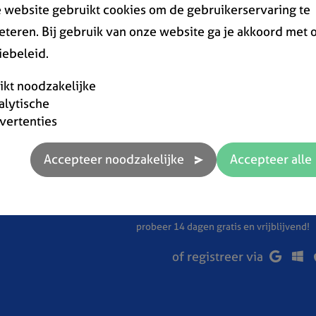
 website gebruikt cookies om de gebruikerservaring te
eteren. Bij gebruik van onze website ga je akkoord met 
iebeleid.
rikt noodzakelijke
alytische
vertenties
onze software gratis uit
Probeer nu
probeer 14 dagen gratis en vrijblijvend!
of registreer via