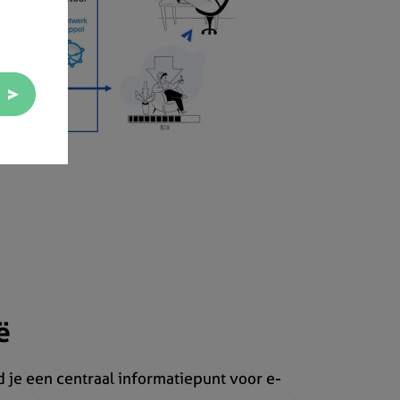
ë
 je een centraal informatiepunt voor e-