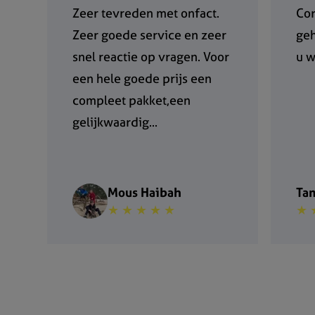
Zeer tevreden met onfact.
Cor
Zeer goede service en zeer
ge
snel reactie op vragen. Voor
u w
een hele goede prijs een
compleet pakket,een
gelijkwaardig...
Mous Haibah
Ta
★ ★ ★ ★ ★
★ 