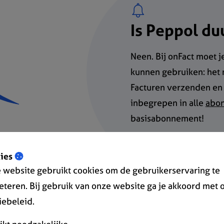
Is Peppol du
Neen. Bij onFact moet j
kunnen gebruiken: het 
Facturen verzenden en 
inbegrepen in alle
abo
basisabonnement!
ies
 website gebruikt cookies om de gebruikerservaring te
eteren. Bij gebruik van onze website ga je akkoord met 
 Peppol
iebeleid.