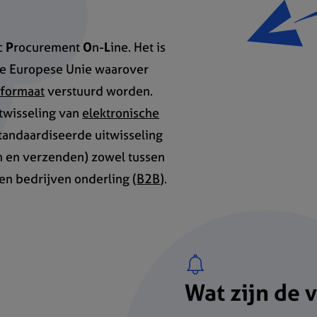
c
P
rocurement
O
n-
L
ine. Het is
de Europese Unie waarover
formaat
verstuurd worden.
itwisseling van
elektronische
standaardiseerde uitwisseling
n en verzenden) zowel tussen
sen bedrijven onderling (
B2B
).
Wat zijn de 