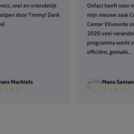
rect, snel en vriendelijk
Onfact heeft voor m
holpen door Timmy! Dank
mijn nieuwe zaak 
el
Center Vilvoorde si
2020 veel verander
programma werkt s
efficiënt, gemakk...
mara Machiels
Manu Santan
★ ★ ★ ★
★ ★ ★ ★ ★