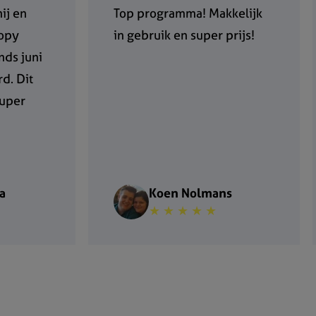
ij en
Top programma! Makkelijk
Copy
in gebruik en super prijs!
nds juni
d. Dit
uper
a
Koen Nolmans
★ ★ ★ ★ ★