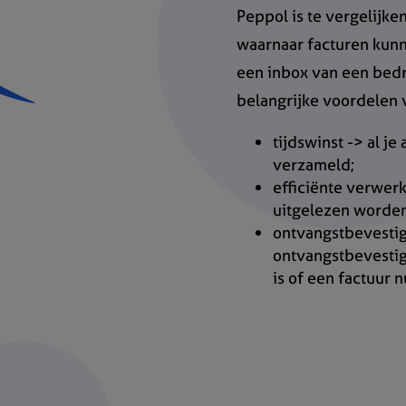
Peppol is te vergelijke
waarnaar facturen kun
een inbox van een bedri
belangrijke voordelen v
tijdswinst -> al j
verzameld;
efficiënte verwer
uitgelezen worde
ontvangstbevestigi
ontvangstbevestig
is of een factuur 