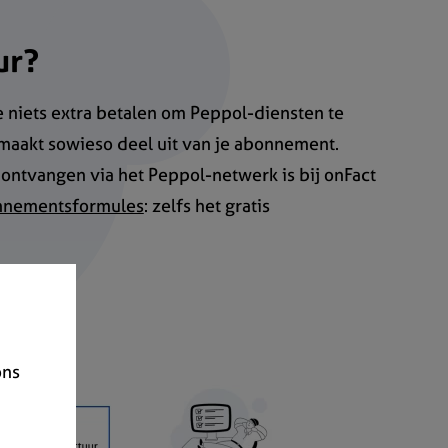
ur?
e niets extra betalen om Peppol-diensten te
maakt sowieso deel uit van je abonnement.
ontvangen via het Peppol-netwerk is bij onFact
nnementsformules
: zelfs het gratis
ons