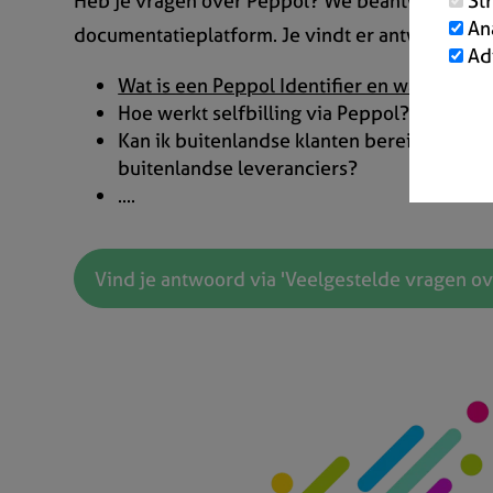
Heb je vragen over Peppol? We beantwoorden 
St
An
documentatieplatform. Je vindt er antwoorden 
Ad
Wat is een Peppol Identifier en waar vind 
Hoe werkt selfbilling via Peppol?
Kan ik buitenlandse klanten bereiken via P
buitenlandse leveranciers?
....
Vind je antwoord via 'Veelgestelde vragen ov