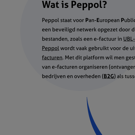
Wat is Peppol?
Peppol staat voor
P
an-
E
uropean
P
ubli
een beveiligd netwerk opgezet door 
bestanden, zoals een e-factuur in
UBL-
Peppol
wordt vaak gebruikt voor de u
facturen
. Met dit platform wil men ge
van e-facturen organiseren (ontvange
bedrijven en overheden (
B2G
) als tus