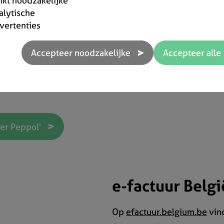
ze graag op ons
rikt noodzakelijke
alytische
op vragen zoals
vertenties
ik mijn Peppol ID
?
eppol? En hoe zit het met
er Peppol'
e-factuur Belgi
Op
efactuur.belgium.be
vind