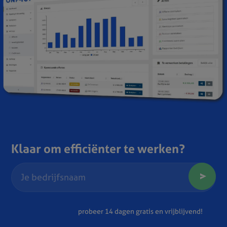
Klaar om efficiënter te werken?
probeer 14 dagen gratis en vrijblijvend!