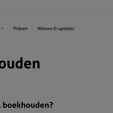
n
Prijzen
Nieuws & updates
houden
l boekhouden?