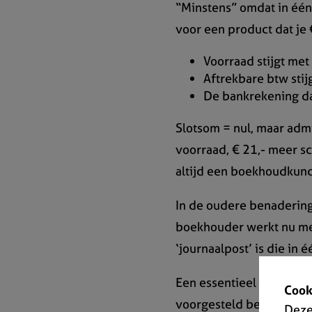
“Minstens” omdat in één
voor een product dat je €
Voorraad stijgt met
Aftrekbare btw stij
De bankrekening daa
Slotsom = nul, maar admi
voorraad, € 21,- meer s
altijd een boekhoudkun
In de oudere benadering
boekhouder werkt nu met
‘journaalpost’ is die in
Een essentieel concept b
Cook
voorgesteld betekent de
Deze