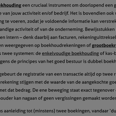
ekhouding
een cruciaal instrument om doorlopend een g
e van jouw activiteit en/of bedrijf. Het is bovendien ook 
g te voeren, zodat je voldoende informatie kan verstre
standige activiteit of van de onderneming. Bewijsstukke
en intern – denk daarbij aan facturen, rekeninguittreksel
en weergegeven op boekhoudrekeningen of
grootboek
s twee systemen: de
enkelvoudige boekhouding
of kas-
gens de principes van het goed bestuur is dubbel boek
beurt de registratie van een transactie altijd op twee 
rekening stijgen met de waarde van de aangekochte goe
met dat bedrag. De ene beweging staat exact tegenover
houder kan nagaan of geen vergissingen gemaakt worde
dus aanleiding tot (minstens) twee boekingen, vandaar ‘