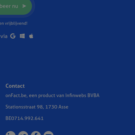
beer nu
n vrijblijvend!
 via
Contact
onFact.be, een product van Infinwebs BVBA
Stationsstraat 98, 1730 Asse
BE0714.992.641