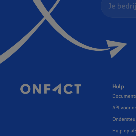
Hulp
Documenta
API voor o
Ondersteu
Hulp op af